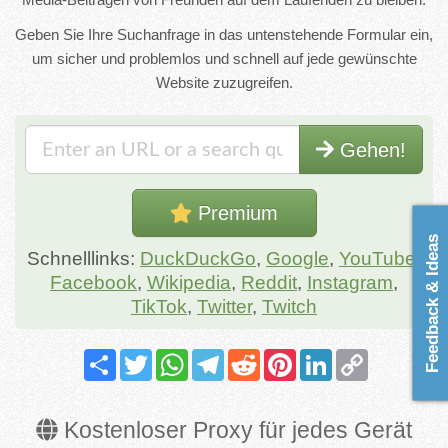
Geben Sie Ihre Suchanfrage in das untenstehende Formular ein,
um sicher und problemlos und schnell auf jede gewünschte
Website zuzugreifen.
Gehen!
Premium
Feedback & Ideas
Schnelllinks:
DuckDuckGo
,
Google
,
YouTube
,
Facebook
,
Wikipedia
,
Reddit
,
Instagram
,
TikTok
,
Twitter
,
Twitch
Share
Twitter
WhatsApp
Telegram
Reddit
Pinterest
LinkedIn
Copy
Link
Kostenloser Proxy für jedes Gerät