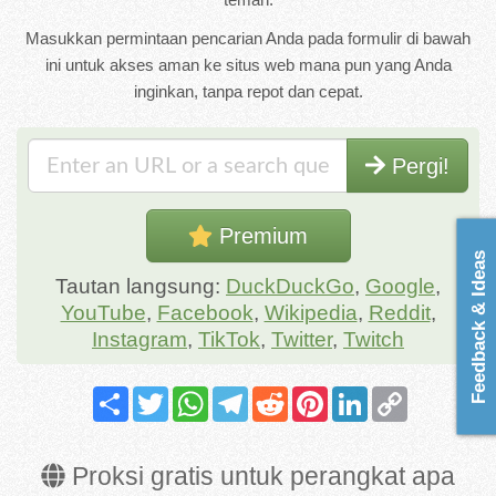
Masukkan permintaan pencarian Anda pada formulir di bawah
ini untuk akses aman ke situs web mana pun yang Anda
inginkan, tanpa repot dan cepat.
Pergi!
Premium
Feedback & Ideas
Tautan langsung:
DuckDuckGo
,
Google
,
YouTube
,
Facebook
,
Wikipedia
,
Reddit
,
Instagram
,
TikTok
,
Twitter
,
Twitch
Share
Twitter
WhatsApp
Telegram
Reddit
Pinterest
LinkedIn
Copy
Link
Proksi gratis untuk perangkat apa