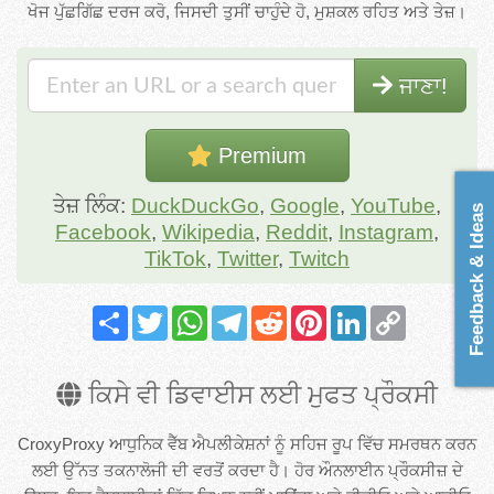
ਖੋਜ ਪੁੱਛਗਿੱਛ ਦਰਜ ਕਰੋ, ਜਿਸਦੀ ਤੁਸੀਂ ਚਾਹੁੰਦੇ ਹੋ, ਮੁਸ਼ਕਲ ਰਹਿਤ ਅਤੇ ਤੇਜ਼।
ਜਾਣਾ!
Premium
ਤੇਜ਼ ਲਿੰਕ:
DuckDuckGo
,
Google
,
YouTube
,
Feedback & Ideas
Facebook
,
Wikipedia
,
Reddit
,
Instagram
,
TikTok
,
Twitter
,
Twitch
Share
Twitter
WhatsApp
Telegram
Reddit
Pinterest
LinkedIn
Copy
Link
ਕਿਸੇ ਵੀ ਡਿਵਾਈਸ ਲਈ ਮੁਫਤ ਪ੍ਰੌਕਸੀ
CroxyProxy ਆਧੁਨਿਕ ਵੈੱਬ ਐਪਲੀਕੇਸ਼ਨਾਂ ਨੂੰ ਸਹਿਜ ਰੂਪ ਵਿੱਚ ਸਮਰਥਨ ਕਰਨ
ਲਈ ਉੱਨਤ ਤਕਨਾਲੋਜੀ ਦੀ ਵਰਤੋਂ ਕਰਦਾ ਹੈ। ਹੋਰ ਔਨਲਾਈਨ ਪ੍ਰੌਕਸੀਜ਼ ਦੇ