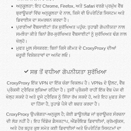
ਅਨੁਕੂਲਤਾ: ਇਹ Chrome, Firefox, ਅਤੇ Safari ਵਰਗੇ ਪ੍ਰਮੁੱਖ ਵੈੱਬ
ਬ੍ਰਾਊਜ਼ਰਾਂ ਵਿੱਚ ਅਨੁਕੂਲਤਾ ਦੇ ਨਾਲ, ਕਿਸੇ ਵੀ ਓਪਰੇਟਿੰਗ ਸਿਸਟਮ ਅਤੇ
ਡਿਵਾਈਸ ਦਾ ਸਮਰਥਨ ਕਰਦਾ ਹੈ।
ਪੁਰਾਣੀਆਂ ਵੈੱਬਸਾਈਟਾਂ ਤੱਕ ਸੁਰੱਖਿਅਤ ਪਹੁੰਚ: ਤੁਹਾਡੀ ਗੋਪਨੀਯਤਾ ਨਾਲ
ਸਮਝੌਤਾ ਕੀਤੇ ਬਿਨਾਂ ਗੈਰ-ਸੁਰੱਖਿਅਤ ਵੈੱਬਸਾਈਟਾਂ ਨੂੰ ਸੁਰੱਖਿਅਤ ਢੰਗ ਨਾਲ
ਖੋਲ੍ਹੋ।
ਮੁਫਤ ਮੂਲ ਸੰਸਕਰਣ: ਬਿਨਾਂ ਕਿਸੇ ਕੀਮਤ ਦੇ CroxyProxy ਦੀਆਂ
ਜ਼ਰੂਰੀ ਵਿਸ਼ੇਸ਼ਤਾਵਾਂ ਦਾ ਅਨੰਦ ਲਓ।
ਸਭ ਤੋਂ ਵਧੀਆ ਗੋਪਨੀਯਤਾ ਸੁਰੱਖਿਆ
CroxyProxy ਇੱਕ VPN ਦਾ ਇੱਕ ਚੰਗਾ ਵਿਕਲਪ ਹੈ। VPNs ਦੇ ਉਲਟ, ਵੈੱਬ
ਪ੍ਰੌਕਸੀ ਟ੍ਰੈਫਿਕ ਲੁਕਿਆ ਰਹਿੰਦਾ ਹੈ। ਤੁਸੀਂ ਪ੍ਰੌਕਸੀ ਰਾਹੀਂ ਇੱਕ ਵੈਬ ਪੇਜ ਵੀ
ਖੋਲ੍ਹ ਸਕਦੇ ਹੋ ਅਤੇ ਦੂਜੇ ਟ੍ਰੈਫਿਕ ਨੂੰ ਸਿੱਧਾ ਰੱਖ ਸਕਦੇ ਹੋ, ਅਤੇ ਇਹ ਮੁਫਤ ਸੇਵਾ
ਦਾ ਹਿੱਸਾ ਹੈ, ਤੁਹਾਡੇ ਪੈਸੇ ਦੀ ਬਚਤ ਕਰਦਾ ਹੈ।
CroxyProxy ਉਪਭੋਗਤਾ-ਅਨੁਕੂਲ ਹੈ; ਕੋਈ ਡਾਊਨਲੋਡ ਜਾਂ ਬ੍ਰਾਊਜ਼ਰ ਸੰਰਚਨਾ
ਦੀ ਲੋੜ ਨਹੀਂ ਹੈ। ਇਹ ਵਿੰਡੋਜ਼ ਡੈਸਕਟਾਪ, ਐਂਡਰੌਇਡ ਡਿਵਾਈਸਾਂ, ਕ੍ਰੋਮਬੁੱਕਸ,
ਅਤੇ ਹੋਰ ਬਹੁਤ ਕੁਝ ਸਮੇਤ ਕਈ ਡਿਵਾਈਸਾਂ ਅਤੇ ਓਪਰੇਟਿੰਗ ਸਿਸਟਮਾਂ ਦਾ