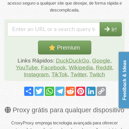
acesso seguro a qualquer site que desejar, de forma rápida e
descomplicada.
Ir!
Premium
Links Rápidos:
DuckDuckGo
,
Google
,
Feedback & Ideas
YouTube
,
Facebook
,
Wikipedia
,
Reddit
,
Instagram
,
TikTok
,
Twitter
,
Twitch
Share
Twitter
WhatsApp
Telegram
Reddit
Pinterest
LinkedIn
Copy
Link
Proxy grátis para qualquer dispositivo
CroxyProxy emprega tecnologia avançada para oferecer