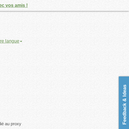
ec vos amis !
re langue
Feedback & Ideas
lié au proxy