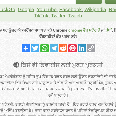
DuckGo
,
Google
,
YouTube
,
Facebook
,
Wikipedia
,
Red
TikTok
,
Twitter
,
Twitch
ਬ੍ਰਾਊਜ਼ਰ ਐਕਸਟੈਂਸ਼ਨ ਸਥਾਪਤ ਕਰੋ
Chrome
chrome ਵੈੱਬ ਸਟੋਰ ਤੋਂ
ਜਾਂ
ਹੱਥੀਂ
. 
ਵੈੱਬਸਾਈਟਾਂ ਤੱਕ ਪਹੁੰਚ ਕਰੋ!
Share
Twitter
WhatsApp
Telegram
Reddit
Pinterest
LinkedIn
Copy
Link
ਕਿਸੇ ਵੀ ਡਿਵਾਈਸ ਲਈ ਮੁਫਤ ਪ੍ਰੌਕਸੀ
ਬ ਐਪਲੀਕੇਸ਼ਨਾਂ ਨੂੰ ਸਹਿਜ ਰੂਪ ਵਿੱਚ ਸਮਰਥਨ ਕਰਨ ਲਈ ਉੱਨਤ ਤਕਨਾਲੋਜੀ ਦੀ ਵਰਤ
ਵੈਬਸਾਈਟਾਂ ਵਿੱਚ ਵਿਘਨ ਨਹੀਂ ਪਾਉਂਦਾ ਅਤੇ ਵੀਡੀਓ ਅਤੇ ਆਡੀਓ ਸਟ੍ਰੀਮਿੰਗ, ਗੂਗਲ ਅ
 ਅਤੇ ਸੋਸ਼ਲ ਮੀਡੀਆ 'ਤੇ ਸੰਚਾਰ ਦਾ ਸਮਰਥਨ ਕਰਦਾ ਹੈ। ਇਸ ਲਈ ਇਹ ਮਾਰਕੀਟ 'ਤੇ ਸਭ
ਵਜੋਂ ਖੜ੍ਹਾ ਹੈ।
੍ਰੌਕਸੀ, ਤੁਹਾਡੀ ਗੋਪਨੀਯਤਾ ਨੂੰ ਤਰਜੀਹ ਦਿੰਦੀ ਹੈ। ਇਹ ਤੁਹਾਡੇ ਵਰਚੁਅਲ ਟਿਕਾਣੇ ਨੂੰ
ਾਨੂੰ ਅਦਿੱਖ ਬਣਾਉਂਦਾ ਹੈ। ਸਾਰਾ ਡਾਟਾ ਟ੍ਰਾਂਸਫਰ ਕਰਨ ਤੋਂ ਪਹਿਲਾਂ ਏਨਕ੍ਰਿਪਟ ਕੀਤਾ ਜ