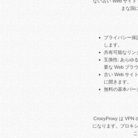
ない古い Web サ
まな国
プライバシー保護
します。
共有可能なリン
互換性: あらゆる
要な Web ブ
古い Web サ
に開きます。
無料の基本バージ
CroxyProxy は
になります。プロキシ
こ