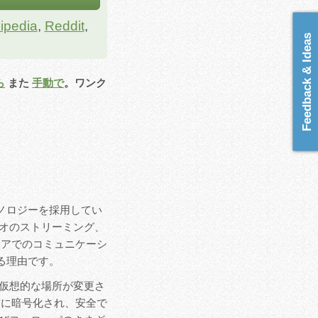
ipedia
,
Reddit
,
Feedback & Ideas
ら
また
手動で
。ワンク
テクノロジーを採用してい
ィオのストリーミング、
ディアでのコミュニケーシ
る理由です。
の仮想的な場所が変更さ
前に暗号化され、安全で