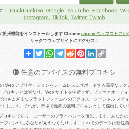
ク：
DuckDuckGo
,
Google
,
YouTube
,
Facebook
,
Wik
Instagram
,
TikTok
,
Twitter
,
Twitch
ブラウザ拡張機能をインストールします
Chrome
chromeウェブストアか
リックでウェブサイトにアクセス！
Share
Twitter
WhatsApp
Telegram
Reddit
Pinterest
LinkedIn
Copy
Link
任意のデバイスの無料プロキシ
は、最新の Web アプリケーションをシームレスにサポートする高度な
 プロキシとは異なり、Web サイトを中断せず、ビデオとオーデ
uTube などのさまざまなプラットフォームへのアクセス、ソーシャル メ
ートします。それが、市場で最高の無料プロキシとして傑出してい
 は無料のプロキシであり、ユーザーのプライバシーを優先します。あなた
ーフィン中にあなたが見えなくなります。すべてのデータは転送