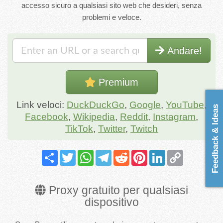
accesso sicuro a qualsiasi sito web che desideri, senza
problemi e veloce.
Andare!
Premium
Link veloci:
DuckDuckGo
,
Google
,
YouTube
,
Feedback & Ideas
Facebook
,
Wikipedia
,
Reddit
,
Instagram
,
TikTok
,
Twitter
,
Twitch
Share
Twitter
WhatsApp
Telegram
Reddit
Pinterest
LinkedIn
Copy
Link
Proxy gratuito per qualsiasi
dispositivo