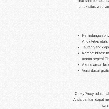
terlihat saat berselan
untuk situs web la
Perlindungan pri
Anda tetap utuh.
Tautan yang dap
Kompatibilitas: 
utama seperti Ch
Akses aman ke s
Versi dasar grati
CroxyProxy adalah alt
Anda bahkan dapat mem
itu 