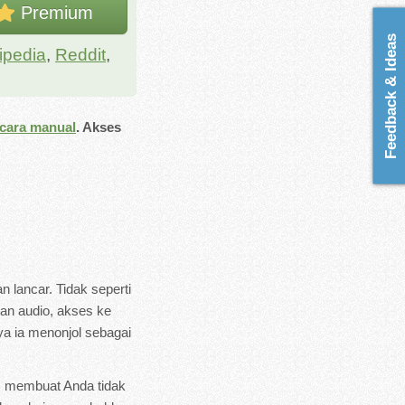
Premium
Feedback & Ideas
ipedia
,
Reddit
,
cara manual
. Akses
lancar. Tidak seperti
dan audio, akses ke
ya ia menonjol sebagai
a, membuat Anda tidak