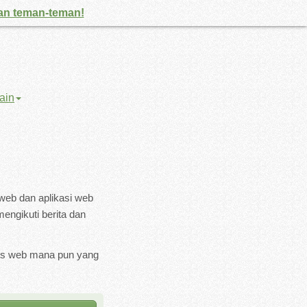
gan teman-teman!
ain
web dan aplikasi web
engikuti berita dan
tus web mana pun yang