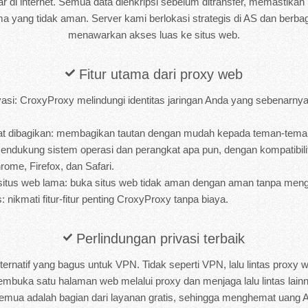
car di internet. Semua data dienkripsi sebelum ditransfer, memastik
ma yang tidak aman. Server kami berlokasi strategis di AS dan berbag
menawarkan akses luas ke situs web.
Fitur utama dari proxy web
vasi: CroxyProxy melindungi identitas jaringan Anda yang sebenarny
at dibagikan: membagikan tautan dengan mudah kepada teman-tema
mendukung sistem operasi dan perangkat apa pun, dengan kompatibili
rome, Firefox, dan Safari.
itus web lama: buka situs web tidak aman dengan aman tanpa meng
s: nikmati fitur-fitur penting CroxyProxy tanpa biaya.
Perlindungan privasi terbaik
ernatif yang bagus untuk VPN. Tidak seperti VPN, lalu lintas proxy 
buka satu halaman web melalui proxy dan menjaga lalu lintas lainn
semua adalah bagian dari layanan gratis, sehingga menghemat uang 