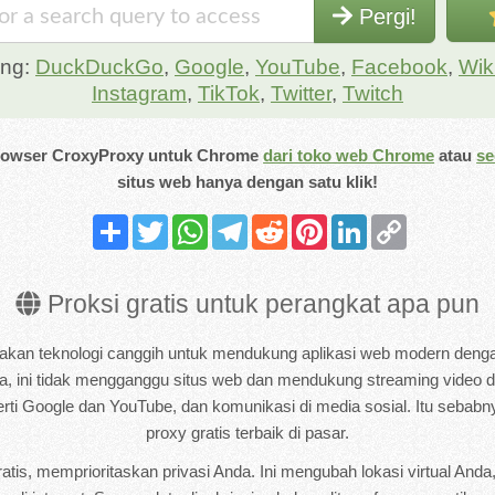
Pergi!
ung:
DuckDuckGo
,
Google
,
YouTube
,
Facebook
,
Wik
Instagram
,
TikTok
,
Twitter
,
Twitch
browser CroxyProxy untuk
Chrome
dari toko web Chrome
atau
se
situs web hanya dengan satu klik!
Share
Twitter
WhatsApp
Telegram
Reddit
Pinterest
LinkedIn
Copy
Link
Proksi gratis untuk perangkat apa pun
an teknologi canggih untuk mendukung aplikasi web modern dengan 
ya, ini tidak mengganggu situs web dan mendukung streaming video 
erti Google dan YouTube, dan komunikasi di media sosial. Itu sebabn
proxy gratis terbaik di pasar.
atis, memprioritaskan privasi Anda. Ini mengubah lokasi virtual And